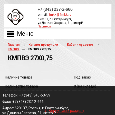
+7 (343) 237-2-666
e-mail:
1mkk@1mkk.ru
620137, г. Екатеринбург,
ул.Данилы Зверева, 31, литер Р
Партнеры
ОБРАТНЫЙ ЗВОНОК
Главная
Каталог продукции
Кабели судовые
КМПВЭ
КМПВЭ 27х0,75
КМПВЭ 27Х0,75
Наличие товара
Под заказ
Количество товара
0
(на складе)
Телефон: +7 (343) 345-53-59
Факс: +7 (343) 237-2-666
‹
Адрес: 620137, Россия, г. Екатеринбург,
Вернуться к разделу
ул.Данилы Зверева, 31, литер Р