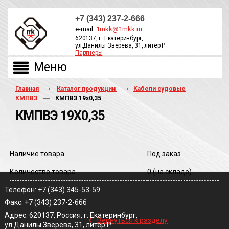
+7 (343) 237-2-666
e-mail:
1mkk@1mkk.ru
620137, г. Екатеринбург,
ул.Данилы Зверева, 31, литер Р
Партнеры
ОБРАТНЫЙ ЗВОНОК
Главная
Каталог продукции
Кабели судовые
КМПВЭ
КМПВЭ 19х0,35
КМПВЭ 19Х0,35
Наличие товара
Под заказ
Количество товара
0
(на складе)
Телефон: +7 (343) 345-53-59
Факс: +7 (343) 237-2-666
‹
Адрес: 620137, Россия, г. Екатеринбург,
Вернуться к разделу
ул.Данилы Зверева, 31, литер Р