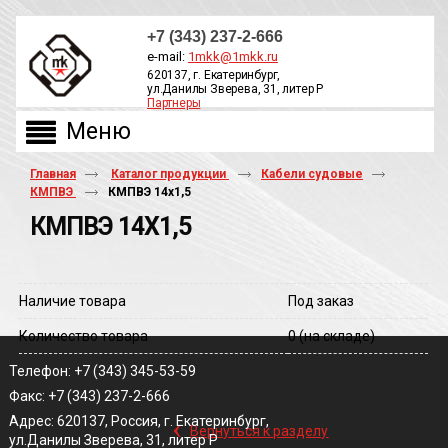
+7 (343) 237-2-666
e-mail:
1mkk@1mkk.ru
620137, г. Екатеринбург,
ул.Данилы Зверева, 31, литер Р
Партнеры
ОБРАТНЫЙ ЗВОНОК
Главная
Каталог продукции
Кабели судовые
КМПВЭ
КМПВЭ 14х1,5
КМПВЭ 14Х1,5
Наличие товара
Под заказ
Количество товара
0
(на складе)
Телефон: +7 (343) 345-53-59
Факс: +7 (343) 237-2-666
‹
Адрес: 620137, Россия, г. Екатеринбург,
Вернуться к разделу
ул.Данилы Зверева, 31, литер Р