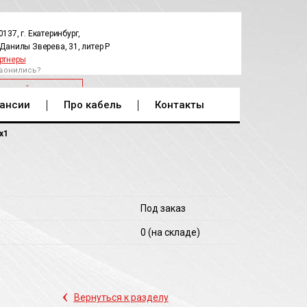
0137, г. Екатеринбург,
.Данилы Зверева, 31, литер Р
ртнеры
вонились?
РАТНЫЙ ЗВОНОК
ансии
Про кабель
Контакты
х1
Под заказ
0
(на складе)
‹
Вернуться к разделу