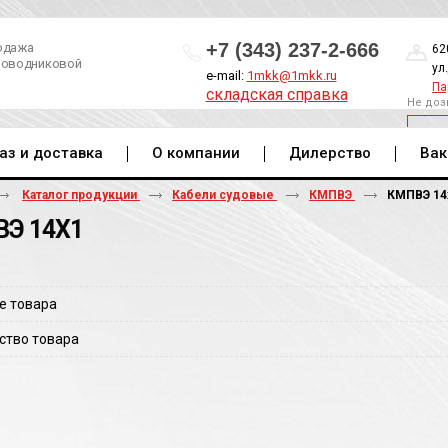
+7 (343) 237-2-666
одажа
62
роводниковой
ул
e-mail:
1mkk@1mkk.ru
Па
складская справка
Не доз
ОБ
аз и доставка
О компании
Дилерство
Вак
Каталог продукции
Кабели судовые
КМПВЭ
КМПВЭ 14
Э 14Х1
е товара
ство товара