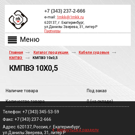
+7 (343) 237-2-666
e-mail:
1mkk@1mkk.ru
620137, г. Екатеринбург,
ул.Данилы Зверева, 31, литер Р
Партнеры
ОБРАТНЫЙ ЗВОНОК
Главная
Каталог продукции
Кабели судовые
КМПВЭ
КМПВЭ 10х0,5
КМПВЭ 10Х0,5
Наличие товара
Под заказ
Количество товара
0
(на складе)
Телефон: +7 (343) 345-53-59
Факс: +7 (343) 237-2-666
‹
Адрес: 620137, Россия, г. Екатеринбург,
Вернуться к разделу
ул.Данилы Зверева, 31, литер Р