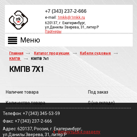
+7 (343) 237-2-666
e-mail:
1mkk@1mkk.ru
620137, г. Екатеринбург,
ул.Данилы Зверева, 31, литер Р
Партнеры
ОБРАТНЫЙ ЗВОНОК
Главная
Каталог продукции
Кабели судовые
КМПВ
КМПВ 7х1
КМПВ 7Х1
Наличие товара
Под заказ
Количество товара
0
(на складе)
Телефон: +7 (343) 345-53-59
Факс: +7 (343) 237-2-666
‹
Адрес: 620137, Россия, г. Екатеринбург,
Вернуться к разделу
ул.Данилы Зверева, 31, литер Р