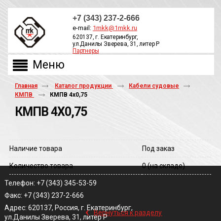
+7 (343) 237-2-666
e-mail:
1mkk@1mkk.ru
620137, г. Екатеринбург,
ул.Данилы Зверева, 31, литер Р
Партнеры
ОБРАТНЫЙ ЗВОНОК
Главная
Каталог продукции
Кабели судовые
КМПВ
КМПВ 4х0,75
КМПВ 4Х0,75
Наличие товара
Под заказ
Количество товара
0
(на складе)
Телефон: +7 (343) 345-53-59
Факс: +7 (343) 237-2-666
‹
Адрес: 620137, Россия, г. Екатеринбург,
Вернуться к разделу
ул.Данилы Зверева, 31, литер Р