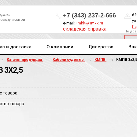
+7 (343) 237-2-666
одажа
62
роводниковой
ул
e-mail:
1mkk@1mkk.ru
Па
складская справка
Не доз
ОБ
аз и доставка
О компании
Дилерство
Вак
Каталог продукции
Кабели судовые
КМПВ
КМПВ 3х2,
 3Х2,5
е товара
ство товара