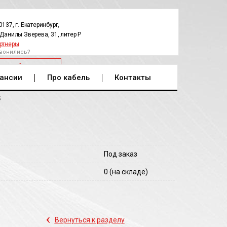
0137, г. Екатеринбург,
.Данилы Зверева, 31, литер Р
ртнеры
вонились?
РАТНЫЙ ЗВОНОК
ансии
Про кабель
Контакты
5
Под заказ
0
(на складе)
‹
Вернуться к разделу