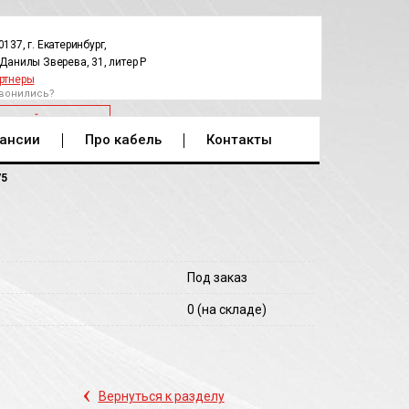
0137, г. Екатеринбург,
.Данилы Зверева, 31, литер Р
ртнеры
вонились?
РАТНЫЙ ЗВОНОК
ансии
Про кабель
Контакты
75
Под заказ
0
(на складе)
‹
Вернуться к разделу