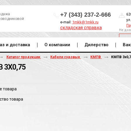
+7 (343) 237-2-666
одажа
62
роводниковой
ул
e-mail:
1mkk@1mkk.ru
Па
складская справка
Не доз
ОБ
аз и доставка
О компании
Дилерство
Вак
Каталог продукции
Кабели судовые
КМПВ
КМПВ 3х0,
 3Х0,75
е товара
ство товара