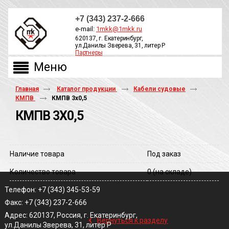
+7 (343) 237-2-666
e-mail:
1mkk@1mkk.ru
620137, г. Екатеринбург,
ул.Данилы Зверева, 31, литер Р
Партнеры
ОБРАТНЫЙ ЗВОНОК
Главная
Каталог продукции
Кабели судовые
КМПВ
КМПВ 3х0,5
КМПВ 3Х0,5
Наличие товара
Под заказ
Количество товара
0
(на складе)
Телефон: +7 (343) 345-53-59
Факс: +7 (343) 237-2-666
‹
Адрес: 620137, Россия, г. Екатеринбург,
Вернуться к разделу
ул.Данилы Зверева, 31, литер Р