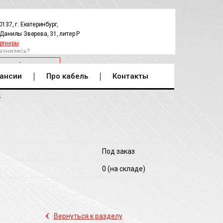
0137, г. Екатеринбург,
.Данилы Зверева, 31, литер Р
ртнеры
вонились?
РАТНЫЙ ЗВОНОК
ансии
Про кабель
Контакты
5
Под заказ
0
(на складе)
‹
Вернуться к разделу