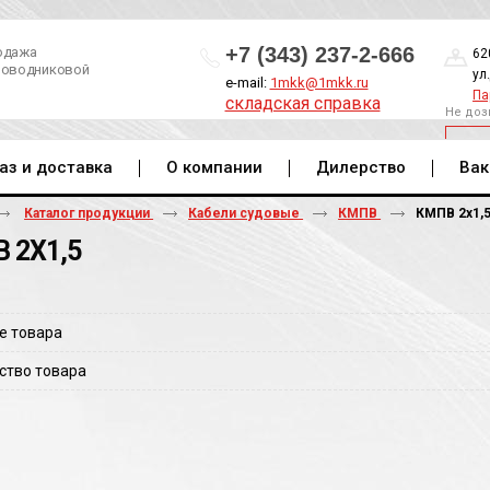
+7 (343) 237-2-666
одажа
62
роводниковой
ул
e-mail:
1mkk@1mkk.ru
Па
складская справка
Не доз
ОБ
аз и доставка
О компании
Дилерство
Вак
Каталог продукции
Кабели судовые
КМПВ
КМПВ 2х1,
 2Х1,5
е товара
ство товара