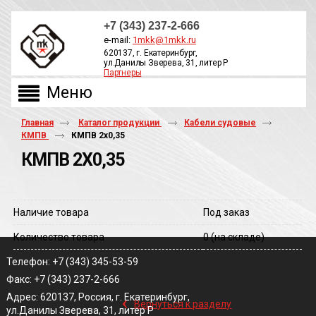
+7 (343) 237-2-666
e-mail:
1mkk@1mkk.ru
620137, г. Екатеринбург,
ул.Данилы Зверева, 31, литер Р
Партнеры
ОБРАТНЫЙ ЗВОНОК
Главная
Каталог продукции
Кабели судовые
КМПВ
КМПВ 2х0,35
КМПВ 2Х0,35
Наличие товара
Под заказ
Количество товара
0
(на складе)
Телефон: +7 (343) 345-53-59
Факс: +7 (343) 237-2-666
‹
Адрес: 620137, Россия, г. Екатеринбург,
Вернуться к разделу
ул.Данилы Зверева, 31, литер Р