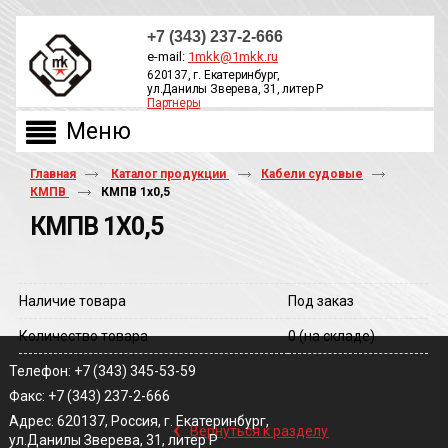
+7 (343) 237-2-666
e-mail:
1mkk@1mkk.ru
620137, г. Екатеринбург,
ул.Данилы Зверева, 31, литер Р
Партнеры
ОБРАТНЫЙ ЗВОНОК
Главная
Каталог продукции
Кабели судовые
КМПВ
КМПВ 1х0,5
КМПВ 1Х0,5
Наличие товара
Под заказ
Количество товара
0
(на складе)
Телефон: +7 (343) 345-53-59
Факс: +7 (343) 237-2-666
‹
Адрес: 620137, Россия, г. Екатеринбург,
Вернуться к разделу
ул.Данилы Зверева, 31, литер Р