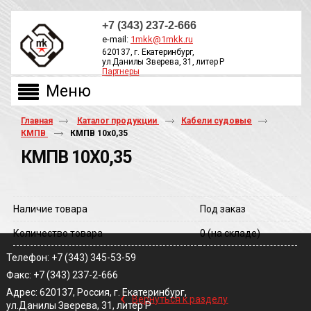
+7 (343) 237-2-666
e-mail:
1mkk@1mkk.ru
620137, г. Екатеринбург,
ул.Данилы Зверева, 31, литер Р
Партнеры
ОБРАТНЫЙ ЗВОНОК
Главная
Каталог продукции
Кабели судовые
КМПВ
КМПВ 10х0,35
КМПВ 10Х0,35
Наличие товара
Под заказ
Количество товара
0
(на складе)
Телефон: +7 (343) 345-53-59
Факс: +7 (343) 237-2-666
‹
Адрес: 620137, Россия, г. Екатеринбург,
Вернуться к разделу
ул.Данилы Зверева, 31, литер Р