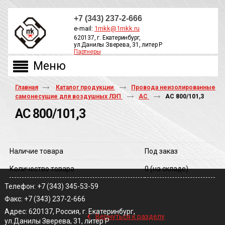
+7 (343) 237-2-666
e-mail:
1mkk@1mkk.ru
620137, г. Екатеринбург,
ул.Данилы Зверева, 31, литер Р
Партнеры
ОБРАТНЫЙ ЗВОНОК
Главная
Каталог продукции
Провода неизолированные
самонесущие для воздушных ЛЭП
АС
АС 800/101,3
АС 800/101,3
Наличие товара
Под заказ
Количество товара
0
(на складе)
Телефон: +7 (343) 345-53-59
Факс: +7 (343) 237-2-666
‹
Адрес: 620137, Россия, г. Екатеринбург,
Вернуться к разделу
ул.Данилы Зверева, 31, литер Р