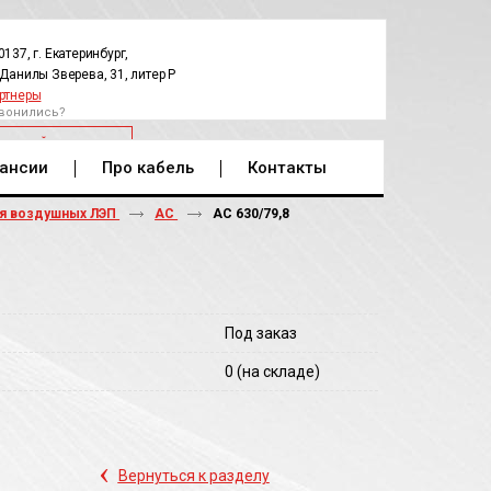
0137, г. Екатеринбург,
.Данилы Зверева, 31, литер Р
ртнеры
вонились?
РАТНЫЙ ЗВОНОК
ансии
Про кабель
Контакты
ля воздушных ЛЭП
АС
АС 630/79,8
Под заказ
0
(на складе)
‹
Вернуться к разделу