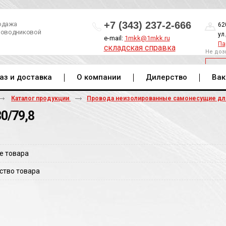
+7 (343) 237-2-666
одажа
62
роводниковой
ул
e-mail:
1mkk@1mkk.ru
Па
складская справка
Не доз
ОБ
аз и доставка
О компании
Дилерство
Вак
Каталог продукции
Провода неизолированные самонесущие д
0/79,8
е товара
ство товара