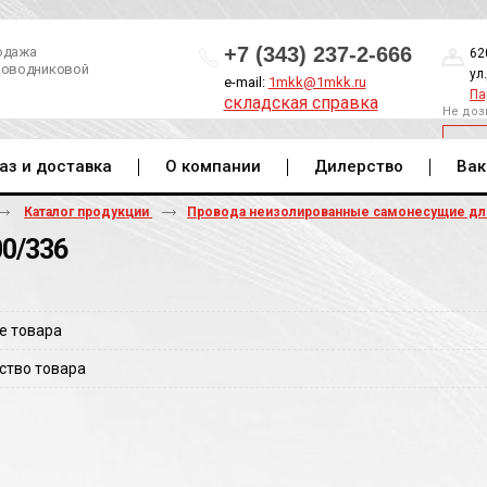
+7 (343) 237-2-666
одажа
62
роводниковой
ул
e-mail:
1mkk@1mkk.ru
Па
складская справка
Не доз
ОБ
аз и доставка
О компании
Дилерство
Вак
Каталог продукции
Провода неизолированные самонесущие д
00/336
е товара
ство товара