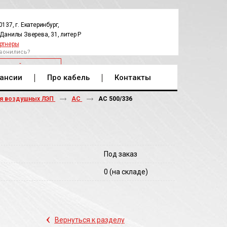
0137, г. Екатеринбург,
.Данилы Зверева, 31, литер Р
ртнеры
вонились?
РАТНЫЙ ЗВОНОК
ансии
Про кабель
Контакты
ля воздушных ЛЭП
АС
АС 500/336
Под заказ
0
(на складе)
‹
Вернуться к разделу