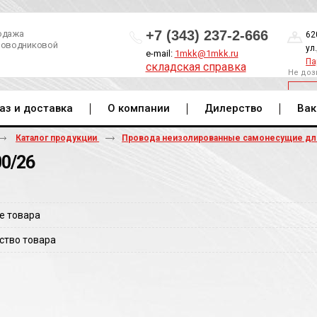
+7 (343) 237-2-666
одажа
62
роводниковой
ул
e-mail:
1mkk@1mkk.ru
Па
складская справка
Не доз
ОБ
аз и доставка
О компании
Дилерство
Вак
Каталог продукции
Провода неизолированные самонесущие д
00/26
е товара
ство товара