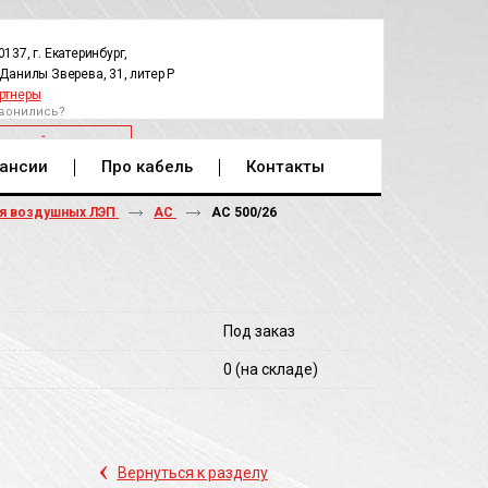
0137, г. Екатеринбург,
.Данилы Зверева, 31, литер Р
ртнеры
вонились?
РАТНЫЙ ЗВОНОК
ансии
Про кабель
Контакты
ля воздушных ЛЭП
АС
АС 500/26
Под заказ
0
(на складе)
‹
Вернуться к разделу