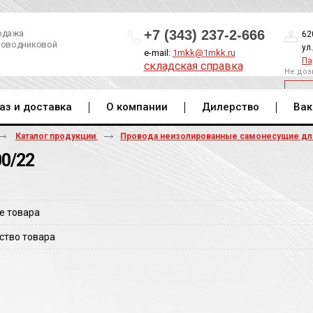
+7 (343) 237-2-666
одажа
62
роводниковой
ул
e-mail:
1mkk@1mkk.ru
Па
складская справка
Не доз
ОБ
аз и доставка
О компании
Дилерство
Вак
Каталог продукции
Провода неизолированные самонесущие д
00/22
е товара
ство товара