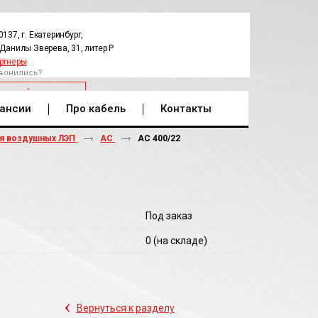
0137, г. Екатеринбург,
.Данилы Зверева, 31, литер Р
ртнеры
вонились?
РАТНЫЙ ЗВОНОК
ансии
Про кабель
Контакты
ля воздушных ЛЭП
АС
АС 400/22
Под заказ
0
(на складе)
‹
Вернуться к разделу