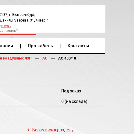
0137, г. Екатеринбург,
.Данилы Зверева, 31, литер Р
ртнеры
вонились?
РАТНЫЙ ЗВОНОК
ансии
Про кабель
Контакты
ля воздушных ЛЭП
АС
АС 400/18
Под заказ
0
(на складе)
‹
Вернуться к разделу