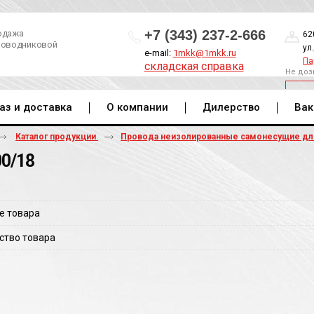
+7 (343) 237-2-666
одажа
62
роводниковой
ул
e-mail:
1mkk@1mkk.ru
Па
складская справка
Не доз
ОБ
аз и доставка
О компании
Дилерство
Вак
Каталог продукции
Провода неизолированные самонесущие д
00/18
е товара
ство товара