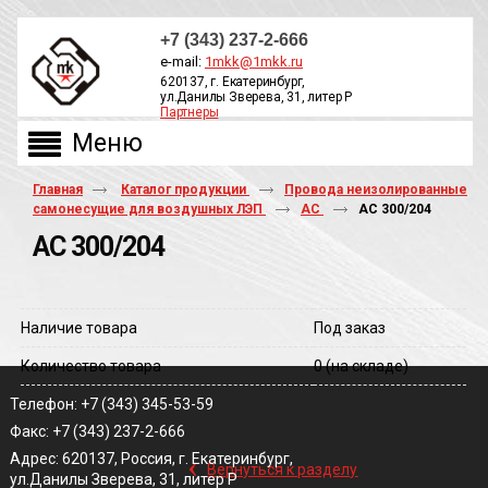
+7 (343) 237-2-666
e-mail:
1mkk@1mkk.ru
620137, г. Екатеринбург,
ул.Данилы Зверева, 31, литер Р
Партнеры
ОБРАТНЫЙ ЗВОНОК
Главная
Каталог продукции
Провода неизолированные
самонесущие для воздушных ЛЭП
АС
АС 300/204
АС 300/204
Наличие товара
Под заказ
Количество товара
0
(на складе)
Телефон: +7 (343) 345-53-59
Факс: +7 (343) 237-2-666
‹
Адрес: 620137, Россия, г. Екатеринбург,
Вернуться к разделу
ул.Данилы Зверева, 31, литер Р