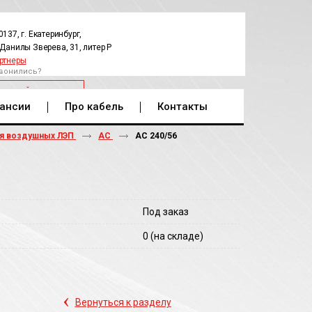
0137, г. Екатеринбург,
.Данилы Зверева, 31, литер Р
ртнеры
вонились?
РАТНЫЙ ЗВОНОК
ансии
Про кабель
Контакты
ля воздушных ЛЭП
АС
АС 240/56
Под заказ
0
(на складе)
‹
Вернуться к разделу