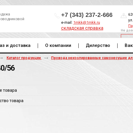
+7 (343) 237-2-666
одажа
62
роводниковой
ул
e-mail:
1mkk@1mkk.ru
Па
складская справка
Не доз
ОБ
аз и доставка
О компании
Дилерство
Вак
Каталог продукции
Провода неизолированные самонесущие д
40/56
е товара
ство товара