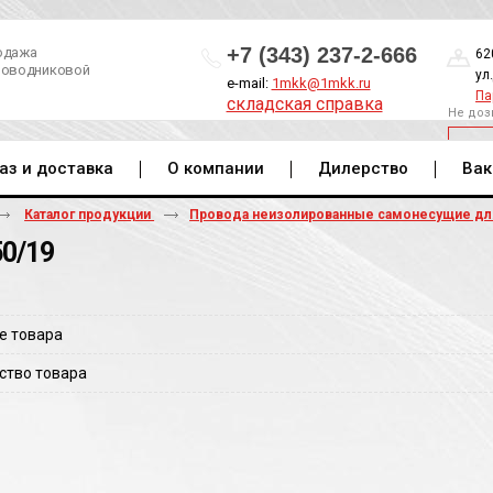
+7 (343) 237-2-666
одажа
62
роводниковой
ул
e-mail:
1mkk@1mkk.ru
Па
складская справка
Не доз
ОБ
аз и доставка
О компании
Дилерство
Вак
Каталог продукции
Провода неизолированные самонесущие д
50/19
е товара
ство товара