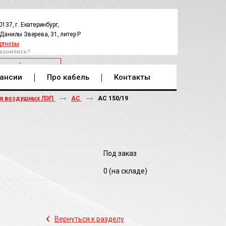
0137, г. Екатеринбург,
.Данилы Зверева, 31, литер Р
ртнеры
вонились?
РАТНЫЙ ЗВОНОК
ансии
Про кабель
Контакты
ля воздушных ЛЭП
АС
АС 150/19
Под заказ
0
(на складе)
‹
Вернуться к разделу