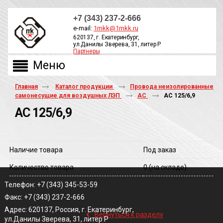
+7 (343) 237-2-666
e-mail:
1mkk@1mkk.ru
620137, г. Екатеринбург,
ул.Данилы Зверева, 31, литер Р
Партнеры
ОБРАТНЫЙ ЗВОНОК
Главная
Каталог продукции
Провода неизолированные
самонесущие для воздушных ЛЭП
АС
АС 125/6,9
АС 125/6,9
Наличие товара
Под заказ
Количество товара
0
(на складе)
Телефон: +7 (343) 345-53-59
Факс: +7 (343) 237-2-666
‹
Адрес: 620137, Россия, г. Екатеринбург,
Вернуться к разделу
ул.Данилы Зверева, 31, литер Р