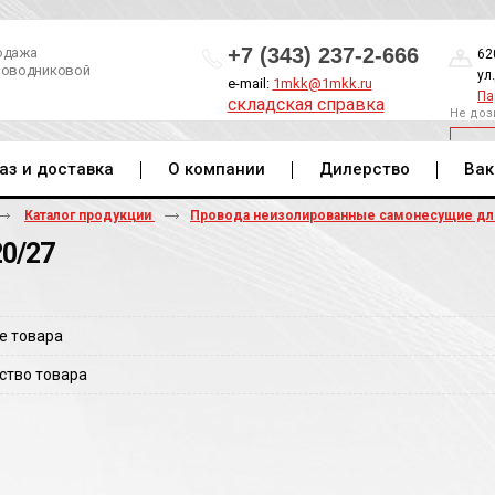
+7 (343) 237-2-666
одажа
62
роводниковой
ул
e-mail:
1mkk@1mkk.ru
Па
складская справка
Не доз
ОБ
аз и доставка
О компании
Дилерство
Вак
Каталог продукции
Провода неизолированные самонесущие д
20/27
е товара
ство товара