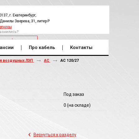
0137, г. Екатеринбург,
.Данилы Зверева, 31, литер Р
ртнеры
вонились?
РАТНЫЙ ЗВОНОК
ансии
Про кабель
Контакты
ля воздушных ЛЭП
АС
АС 120/27
Под заказ
0
(на складе)
‹
Вернуться к разделу