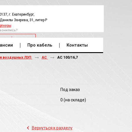
0137, г. Екатеринбург,
.Данилы Зверева, 31, литер Р
ртнеры
вонились?
РАТНЫЙ ЗВОНОК
ансии
Про кабель
Контакты
ля воздушных ЛЭП
АС
АС 100/16,7
Под заказ
0
(на складе)
‹
Вернуться к разделу