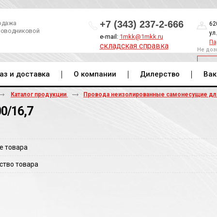
+7 (343) 237-2-666
одажа
62
роводниковой
ул
e-mail:
1mkk@1mkk.ru
Па
складская справка
Не доз
ОБ
аз и доставка
О компании
Дилерство
Вак
Каталог продукции
Провода неизолированные самонесущие д
0/16,7
е товара
ство товара