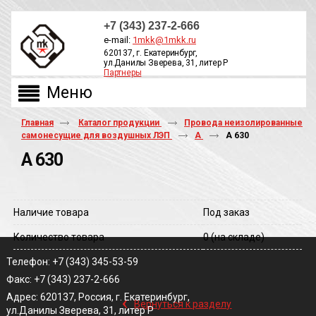
+7 (343) 237-2-666
e-mail:
1mkk@1mkk.ru
620137, г. Екатеринбург,
ул.Данилы Зверева, 31, литер Р
Партнеры
ОБРАТНЫЙ ЗВОНОК
Главная
Каталог продукции
Провода неизолированные
самонесущие для воздушных ЛЭП
А
А 630
А 630
Наличие товара
Под заказ
Количество товара
0
(на складе)
Телефон: +7 (343) 345-53-59
Факс: +7 (343) 237-2-666
‹
Адрес: 620137, Россия, г. Екатеринбург,
Вернуться к разделу
ул.Данилы Зверева, 31, литер Р