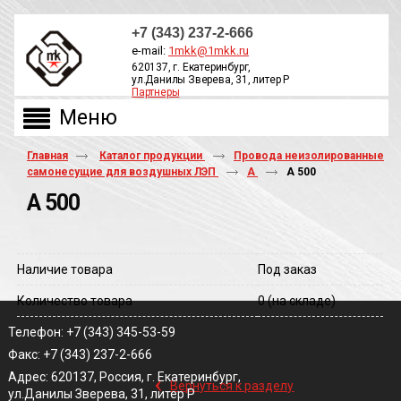
+7 (343) 237-2-666
e-mail:
1mkk@1mkk.ru
620137, г. Екатеринбург,
ул.Данилы Зверева, 31, литер Р
Партнеры
ОБРАТНЫЙ ЗВОНОК
Главная
Каталог продукции
Провода неизолированные
самонесущие для воздушных ЛЭП
А
А 500
А 500
Наличие товара
Под заказ
Количество товара
0
(на складе)
Телефон: +7 (343) 345-53-59
Факс: +7 (343) 237-2-666
‹
Адрес: 620137, Россия, г. Екатеринбург,
Вернуться к разделу
ул.Данилы Зверева, 31, литер Р