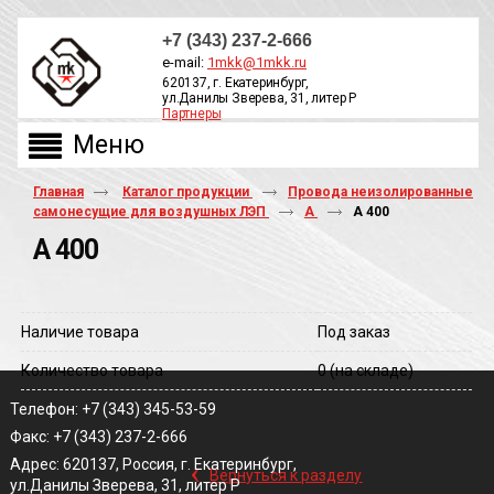
+7 (343) 237-2-666
e-mail:
1mkk@1mkk.ru
620137, г. Екатеринбург,
ул.Данилы Зверева, 31, литер Р
Партнеры
ОБРАТНЫЙ ЗВОНОК
Главная
Каталог продукции
Провода неизолированные
самонесущие для воздушных ЛЭП
А
А 400
А 400
Наличие товара
Под заказ
Количество товара
0
(на складе)
Телефон: +7 (343) 345-53-59
Факс: +7 (343) 237-2-666
‹
Адрес: 620137, Россия, г. Екатеринбург,
Вернуться к разделу
ул.Данилы Зверева, 31, литер Р