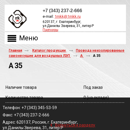
+7 (343) 237-2-666
e-mail:
1mkk@1mkk.ru
620137, г. Екатеринбург,
ул.Данилы Зверева, 31, литер Р
Партнеры
ОБРАТНЫЙ ЗВОНОК
Главная
Каталог продукции
Провода неизолированные
самонесущие для воздушных ЛЭП
А
А 35
А 35
Наличие товара
Под заказ
Количество товара
0
(на складе)
Телефон: +7 (343) 345-53-59
Факс: +7 (343) 237-2-666
‹
Адрес: 620137, Россия, г. Екатеринбург,
Вернуться к разделу
ул.Данилы Зверева, 31, литер Р