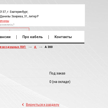
0137, г. Екатеринбург,
.Данилы Зверева, 31, литер Р
ртнеры
вонились?
РАТНЫЙ ЗВОНОК
ансии
Про кабель
Контакты
ля воздушных ЛЭП
А
А 300
Под заказ
0
(на складе)
‹
Вернуться к разделу