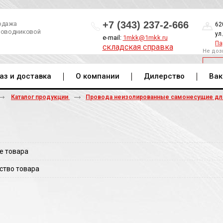
+7 (343) 237-2-666
одажа
62
роводниковой
ул
e-mail:
1mkk@1mkk.ru
Па
складская справка
Не доз
ОБ
аз и доставка
О компании
Дилерство
Вак
Каталог продукции
Провода неизолированные самонесущие д
0
е товара
ство товара