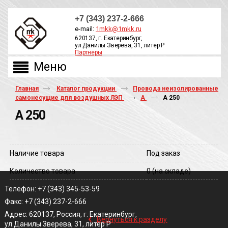
+7 (343) 237-2-666
e-mail:
1mkk@1mkk.ru
620137, г. Екатеринбург,
ул.Данилы Зверева, 31, литер Р
Партнеры
ОБРАТНЫЙ ЗВОНОК
Главная
Каталог продукции
Провода неизолированные
самонесущие для воздушных ЛЭП
А
А 250
А 250
Наличие товара
Под заказ
Количество товара
0
(на складе)
Телефон: +7 (343) 345-53-59
Факс: +7 (343) 237-2-666
‹
Адрес: 620137, Россия, г. Екатеринбург,
Вернуться к разделу
ул.Данилы Зверева, 31, литер Р