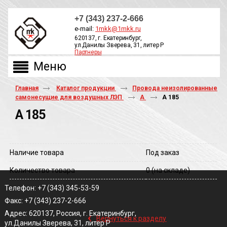
+7 (343) 237-2-666
e-mail:
1mkk@1mkk.ru
620137, г. Екатеринбург,
ул.Данилы Зверева, 31, литер Р
Партнеры
ОБРАТНЫЙ ЗВОНОК
Главная
Каталог продукции
Провода неизолированные
самонесущие для воздушных ЛЭП
А
А 185
А 185
Наличие товара
Под заказ
Количество товара
0
(на складе)
Телефон: +7 (343) 345-53-59
Факс: +7 (343) 237-2-666
‹
Адрес: 620137, Россия, г. Екатеринбург,
Вернуться к разделу
ул.Данилы Зверева, 31, литер Р