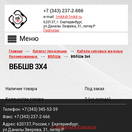
+7 (343) 237-2-666
e-mail:
1mkk@1mkk.ru
620137, г. Екатеринбург,
ул.Данилы Зверева, 31, литер Р
Партнеры
ОБРАТНЫЙ ЗВОНОК
Главная
Каталог продукции
Кабели силовые медные
бронированные
ВБбШв
ВБбШв 3х4
ВББШВ 3Х4
Наличие товара
Под заказ
Количество товара
0
(на складе)
Телефон: +7 (343) 345-53-59
Факс: +7 (343) 237-2-666
‹
Адрес: 620137, Россия, г. Екатеринбург,
Вернуться к разделу
ул.Данилы Зверева, 31, литер Р