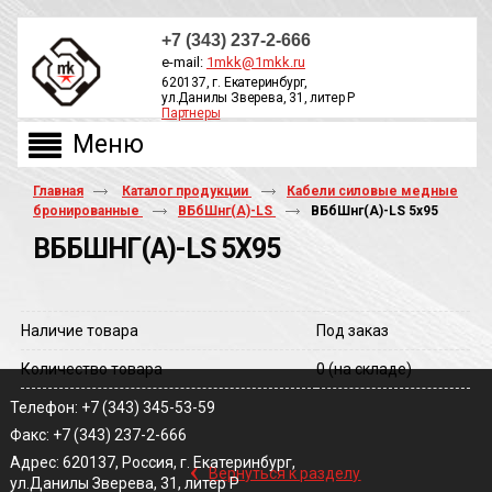
+7 (343) 237-2-666
e-mail:
1mkk@1mkk.ru
620137, г. Екатеринбург,
ул.Данилы Зверева, 31, литер Р
Партнеры
ОБРАТНЫЙ ЗВОНОК
Главная
Каталог продукции
Кабели силовые медные
бронированные
ВБбШнг(А)-LS
ВБбШнг(A)-LS 5х95
ВББШНГ(A)-LS 5Х95
Наличие товара
Под заказ
Количество товара
0
(на складе)
Телефон: +7 (343) 345-53-59
Факс: +7 (343) 237-2-666
‹
Адрес: 620137, Россия, г. Екатеринбург,
Вернуться к разделу
ул.Данилы Зверева, 31, литер Р