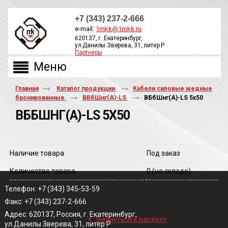
+7 (343) 237-2-666
e-mail:
1mkk@1mkk.ru
620137, г. Екатеринбург,
ул.Данилы Зверева, 31, литер Р
Партнеры
ОБРАТНЫЙ ЗВОНОК
Главная
Каталог продукции
Кабели силовые медные
бронированные
ВБбШнг(А)-LS
ВБбШнг(A)-LS 5х50
ВББШНГ(A)-LS 5Х50
Наличие товара
Под заказ
Количество товара
0
(на складе)
Телефон: +7 (343) 345-53-59
Факс: +7 (343) 237-2-666
‹
Адрес: 620137, Россия, г. Екатеринбург,
Вернуться к разделу
ул.Данилы Зверева, 31, литер Р