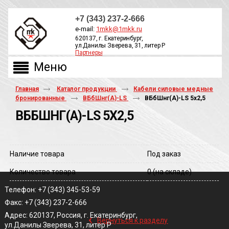
+7 (343) 237-2-666
e-mail:
1mkk@1mkk.ru
620137, г. Екатеринбург,
ул.Данилы Зверева, 31, литер Р
Партнеры
ОБРАТНЫЙ ЗВОНОК
Главная
Каталог продукции
Кабели силовые медные
бронированные
ВБбШнг(А)-LS
ВБбШнг(A)-LS 5х2,5
ВББШНГ(A)-LS 5Х2,5
Наличие товара
Под заказ
Количество товара
0
(на складе)
Телефон: +7 (343) 345-53-59
Факс: +7 (343) 237-2-666
‹
Адрес: 620137, Россия, г. Екатеринбург,
Вернуться к разделу
ул.Данилы Зверева, 31, литер Р