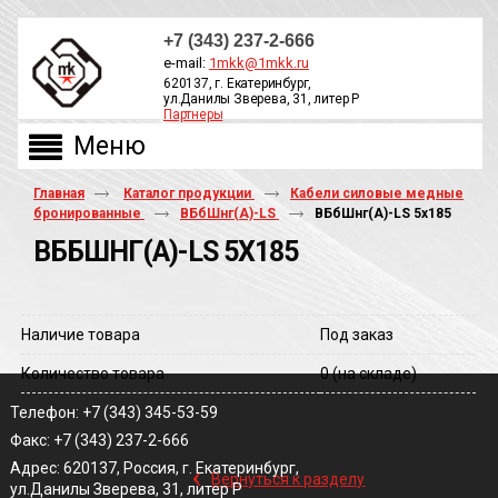
+7 (343) 237-2-666
e-mail:
1mkk@1mkk.ru
620137, г. Екатеринбург,
ул.Данилы Зверева, 31, литер Р
Партнеры
ОБРАТНЫЙ ЗВОНОК
Главная
Каталог продукции
Кабели силовые медные
бронированные
ВБбШнг(А)-LS
ВБбШнг(A)-LS 5х185
ВББШНГ(A)-LS 5Х185
Наличие товара
Под заказ
Количество товара
0
(на складе)
Телефон: +7 (343) 345-53-59
Факс: +7 (343) 237-2-666
‹
Адрес: 620137, Россия, г. Екатеринбург,
Вернуться к разделу
ул.Данилы Зверева, 31, литер Р