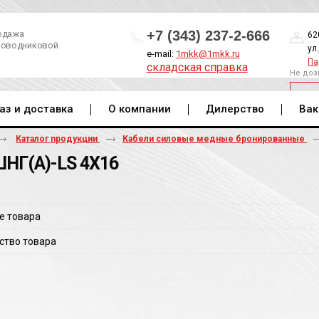
+7 (343) 237-2-666
одажа
62
роводниковой
ул
e-mail:
1mkk@1mkk.ru
Па
складская справка
Не доз
ОБ
аз и доставка
О компании
Дилерство
Вак
Каталог продукции
Кабели силовые медные бронированные
НГ(A)-LS 4Х16
е товара
ство товара