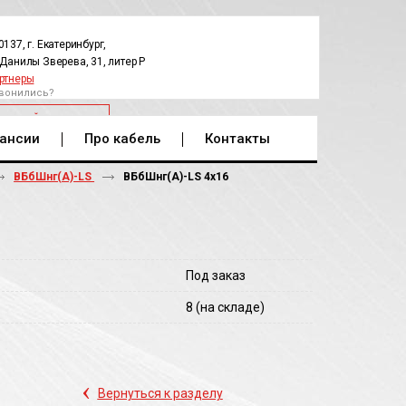
0137, г. Екатеринбург,
.Данилы Зверева, 31, литер Р
ртнеры
вонились?
РАТНЫЙ ЗВОНОК
ансии
Про кабель
Контакты
ВБбШнг(А)-LS
ВБбШнг(A)-LS 4х16
Под заказ
8
(на складе)
‹
Вернуться к разделу