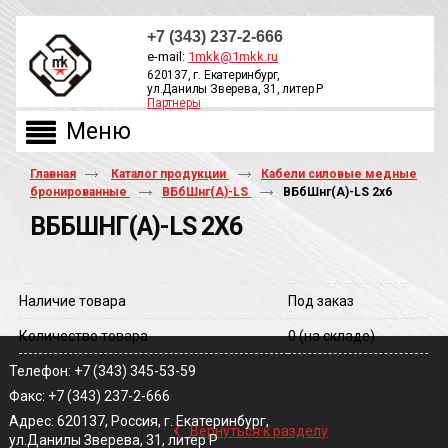
+7 (343) 237-2-666
e-mail:
1mkk@1mkk.ru
620137, г. Екатеринбург,
ул.Данилы Зверева, 31, литер Р
Партнеры
ОБРАТНЫЙ ЗВОНОК
Главная
Каталог продукции
Кабели силовые медные
бронированные
ВБбШнг(А)-LS
ВБбШнг(A)-LS 2х6
ВББШНГ(A)-LS 2Х6
Наличие товара
Под заказ
Количество товара
0
(на складе)
Телефон: +7 (343) 345-53-59
Факс: +7 (343) 237-2-666
‹
Адрес: 620137, Россия, г. Екатеринбург,
Вернуться к разделу
ул.Данилы Зверева, 31, литер Р