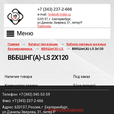
+7 (343) 237-2-666
e-mail:
1mkk@1mkk.ru
620137, г. Екатеринбург,
ул.Данилы Зверева, 31, литер Р
Партнеры
ОБРАТНЫЙ ЗВОНОК
Главная
Каталог продукции
Кабели силовые медные
бронированные
ВБбШнг(А)-LS
ВБбШнг(A)-LS 2х120
ВББШНГ(A)-LS 2Х120
Наличие товара
Под заказ
Количество товара
0
(на складе)
Телефон: +7 (343) 345-53-59
Факс: +7 (343) 237-2-666
‹
Адрес: 620137, Россия, г. Екатеринбург,
Вернуться к разделу
ул.Данилы Зверева, 31, литер Р