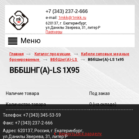
+7 (343) 237-2-666
e-mail:
1mkk@1mkk.ru
620137, г. Екатеринбург,
ул.Данилы Зверева, 31, литер Р
Партнеры
ОБРАТНЫЙ ЗВОНОК
Главная
Каталог продукции
Кабели силовые медные
бронированные
ВБбШнг(А)-LS
ВБбШнг(A)-LS 1х95
ВББШНГ(A)-LS 1Х95
Наличие товара
Под заказ
Количество товара
0
(на складе)
Телефон: +7 (343) 345-53-59
Факс: +7 (343) 237-2-666
‹
Адрес: 620137, Россия, г. Екатеринбург,
Вернуться к разделу
ул.Данилы Зверева, 31, литер Р