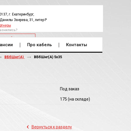
0137, г. Екатеринбург,
.Данилы Зверева, 31, литер Р
ртнеры
вонились?
РАТНЫЙ ЗВОНОК
ансии
Про кабель
Контакты
ВБбШнг(А)
ВБбШнг(A) 5х35
Под заказ
175
(на складе)
‹
Вернуться к разделу