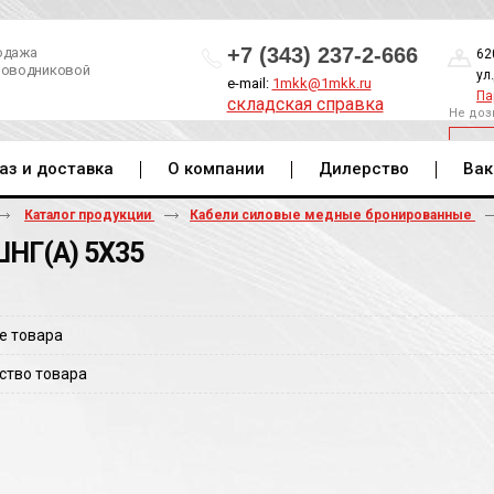
+7 (343) 237-2-666
одажа
62
роводниковой
ул
e-mail:
1mkk@1mkk.ru
Па
складская справка
Не доз
ОБ
аз и доставка
О компании
Дилерство
Вак
Каталог продукции
Кабели силовые медные бронированные
НГ(A) 5Х35
е товара
ство товара