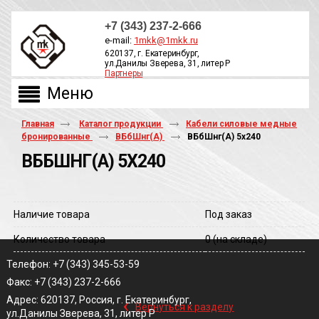
+7 (343) 237-2-666
e-mail:
1mkk@1mkk.ru
620137, г. Екатеринбург,
ул.Данилы Зверева, 31, литер Р
Партнеры
ОБРАТНЫЙ ЗВОНОК
Главная
Каталог продукции
Кабели силовые медные
бронированные
ВБбШнг(А)
ВБбШнг(A) 5х240
ВББШНГ(A) 5Х240
Наличие товара
Под заказ
Количество товара
0
(на складе)
Телефон: +7 (343) 345-53-59
Факс: +7 (343) 237-2-666
‹
Адрес: 620137, Россия, г. Екатеринбург,
Вернуться к разделу
ул.Данилы Зверева, 31, литер Р