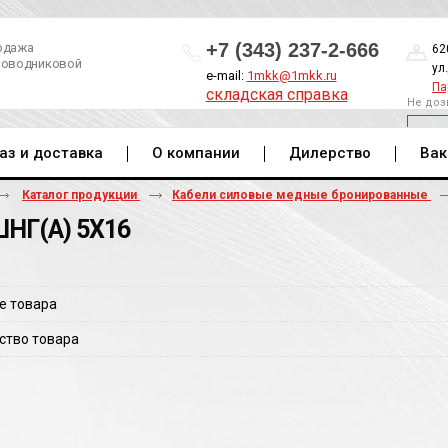
+7 (343) 237-2-666
одажа
62
роводниковой
ул
e-mail:
1mkk@1mkk.ru
Па
складская справка
Не доз
ОБ
аз и доставка
О компании
Дилерство
Вак
Каталог продукции
Кабели силовые медные бронированные
НГ(A) 5Х16
е товара
ство товара