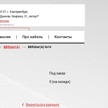
0137, г. Екатеринбург,
.Данилы Зверева, 31, литер Р
ртнеры
вонились?
РАТНЫЙ ЗВОНОК
ансии
Про кабель
Контакты
ВБбШнг(А)
ВБбШнг(A) 5х16
Под заказ
0
(на складе)
‹
Вернуться к разделу