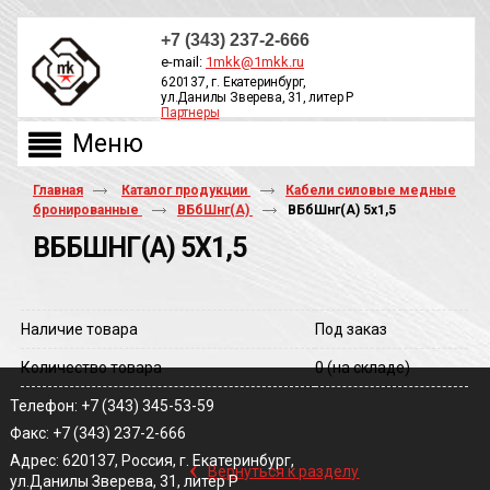
+7 (343) 237-2-666
e-mail:
1mkk@1mkk.ru
620137, г. Екатеринбург,
ул.Данилы Зверева, 31, литер Р
Партнеры
ОБРАТНЫЙ ЗВОНОК
Главная
Каталог продукции
Кабели силовые медные
бронированные
ВБбШнг(А)
ВБбШнг(A) 5х1,5
ВББШНГ(A) 5Х1,5
Наличие товара
Под заказ
Количество товара
0
(на складе)
Телефон: +7 (343) 345-53-59
Факс: +7 (343) 237-2-666
‹
Адрес: 620137, Россия, г. Екатеринбург,
Вернуться к разделу
ул.Данилы Зверева, 31, литер Р