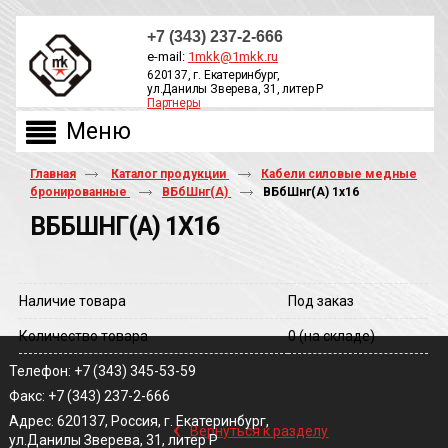
+7 (343) 237-2-666
e-mail:
1mkk@1mkk.ru
620137, г. Екатеринбург,
ул.Данилы Зверева, 31, литер Р
Партнеры
ОБРАТНЫЙ ЗВОНОК
Главная
Каталог продукции
Кабели силовые медные
бронированные
ВБбШнг(А)
ВБбШнг(A) 1х16
ВББШНГ(A) 1Х16
Наличие товара
Под заказ
Количество товара
0
(на складе)
Телефон: +7 (343) 345-53-59
Факс: +7 (343) 237-2-666
‹
Адрес: 620137, Россия, г. Екатеринбург,
Вернуться к разделу
ул.Данилы Зверева, 31, литер Р