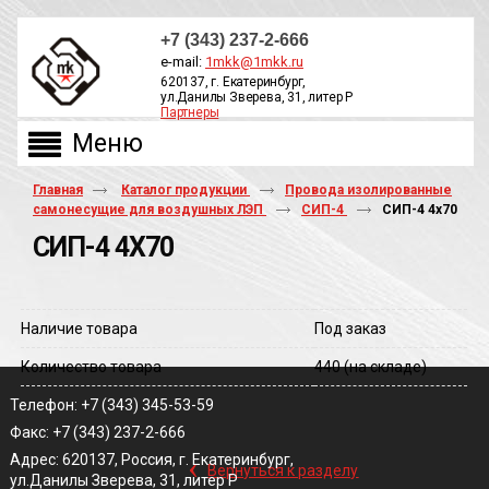
+7 (343) 237-2-666
e-mail:
1mkk@1mkk.ru
620137, г. Екатеринбург,
ул.Данилы Зверева, 31, литер Р
Партнеры
ОБРАТНЫЙ ЗВОНОК
Главная
Каталог продукции
Провода изолированные
самонесущие для воздушных ЛЭП
СИП-4
СИП-4 4х70
СИП-4 4Х70
Наличие товара
Под заказ
Количество товара
440
(на складе)
Телефон: +7 (343) 345-53-59
Факс: +7 (343) 237-2-666
‹
Адрес: 620137, Россия, г. Екатеринбург,
Вернуться к разделу
ул.Данилы Зверева, 31, литер Р