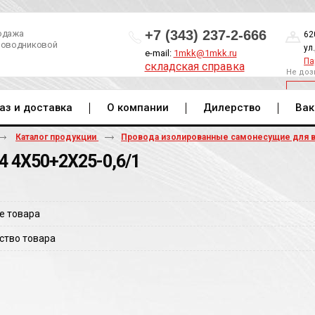
+7 (343) 237-2-666
одажа
62
роводниковой
ул
e-mail:
1mkk@1mkk.ru
Па
складская справка
Не доз
ОБ
аз и доставка
О компании
Дилерство
Вак
Каталог продукции
Провода изолированные самонесущие для 
4 4Х50+2Х25-0,6/1
е товара
ство товара