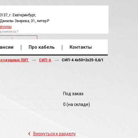
0137, г. Екатеринбург,
.Данилы Зверева, 31, литер Р
ртнеры
вонились?
РАТНЫЙ ЗВОНОК
ансии
Про кабель
Контакты
воздушных ЛЭП
СИП-4
СИП-4 4х50+2х25-0,6/1
Под заказ
0
(на складе)
‹
Вернуться к разделу