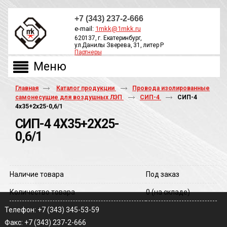
+7 (343) 237-2-666
e-mail:
1mkk@1mkk.ru
620137, г. Екатеринбург,
ул.Данилы Зверева, 31, литер Р
Партнеры
ОБРАТНЫЙ ЗВОНОК
Главная
Каталог продукции
Провода изолированные
самонесущие для воздушных ЛЭП
СИП-4
СИП-4
4х35+2х25-0,6/1
СИП-4 4Х35+2Х25-
0,6/1
Наличие товара
Под заказ
Количество товара
0
(на складе)
Телефон: +7 (343) 345-53-59
Факс: +7 (343) 237-2-666