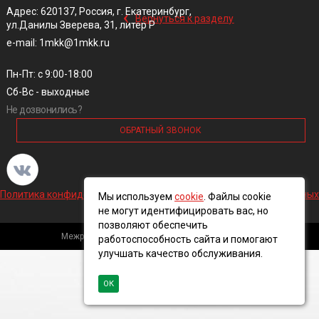
‹
Адрес: 620137, Россия, г. Екатеринбург,
Вернуться к разделу
ул.Данилы Зверева, 31, литер Р
e-mail: 1mkk@1mkk.ru
Пн-Пт: с 9:00-18:00
Сб-Вс - выходные
Не дозвонились?
ОБРАТНЫЙ ЗВОНОК
Политика конфиденциальности и обработки персональных данных
Мы используем
cookie
. Файлы cookie
не могут идентифицировать вас, но
позволяют обеспечить
Межрегиональная кабельная компания, 2016 ©
работоспособность сайта и помогают
улучшать качество обслуживания.
ОК